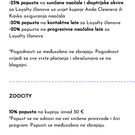
-25% popusta
na
sunčane naočale i dioptrijske okvire
za Loyalty članove uz uvjet kupnje Anda Cleanera ili
Kasko osiguranja naočala
-20% popusta
na
kontaktne leće
za Loyalty članove
-20%
popusta na
progresivne naočalne leće
za
Loyalty članove
*Pogodnosti se međusobno ne zbrajaju. Pogodnost
vrijedi za sve vrste plaćanja i obračunava se na
blagajni.
_________________________________________
ZOOCITY
10% popusta
na kupnju iznad 30 €
*Popust se ne odnosi na već snižene proizvode i živi
program. Popusti se međusobno ne zbrajaju.