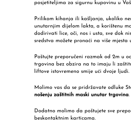
posjetiteljima za sigurnu kupovinu u V
Prilikom kihanja ili kašljanja, ukoliko 
unutarnjim dijelom lakta, a korištenu m
dodirivati lice, oči, nos i usta, sve dok ni
sredstva možete pronaći na više mjesta 
Poštujte preporučeni razmak od 2m u odn
trgovina bez obzira na to imaju li zašt
liftove istovremeno smije ući dvoje ljudi.
Molimo vas da se pridržavate odluke Sto
nošenju zaštitnih maski unutar trgovina
.
Dodatno molimo da poštujete sve preporu
beskontaktnim karticama.