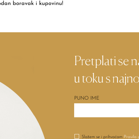
odan boravak i kupovinu!
Pretplati se 
u toku s najno
PUNO IME
Slažem se i prihvaćam
Pravila 