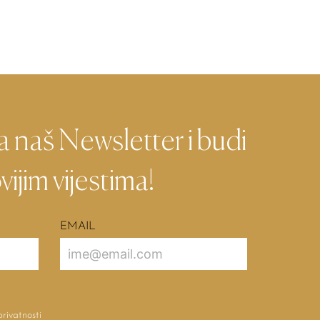
na naš Newsletter i budi
vijim vijestima!
EMAIL
privatnosti