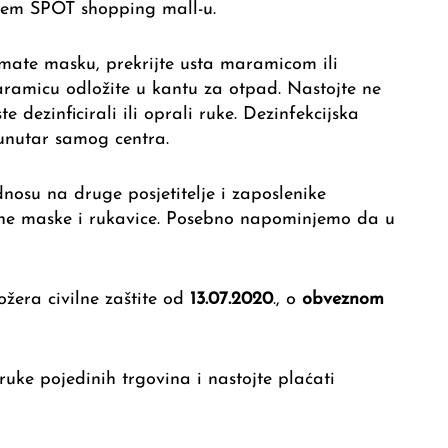
ašem SPOT shopping mall-u.
nemate masku, prekrijte usta maramicom ili
aramicu odložite u kantu za otpad. Nastojte ne
ste dezinficirali ili oprali ruke. Dezinfekcijska
unutar samog centra.
osu na druge posjetitelje i zaposlenike
itne maske i rukavice. Posebno napominjemo da u
žera civilne zaštite od
13.07.2020
., o
obveznom
ke pojedinih trgovina i nastojte plaćati